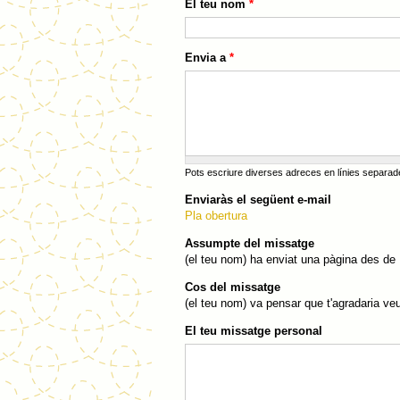
El teu nom
*
Envia a
*
Pots escriure diverses adreces en línies separ
Enviaràs el següent e-mail
Pla obertura
Assumpte del missatge
(el teu nom) ha enviat una pàgina des de
Cos del missatge
(el teu nom) va pensar que t'agradaria v
El teu missatge personal