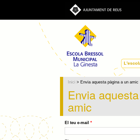
L'escol
Inici
> Envia aquesta pàgina a un amic
Envia aquesta
amic
El teu e-mail
*