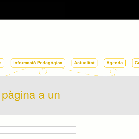
L'escola
Informació
Actualitat
Agenda
a
Informació Pedagògica
Actualitat
Agenda
Ga
Pedagògica
 pàgina a un