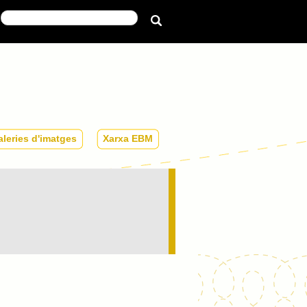
Galeries
Xarxa
leries d'imatges
Xarxa EBM
d'imatges
EBM