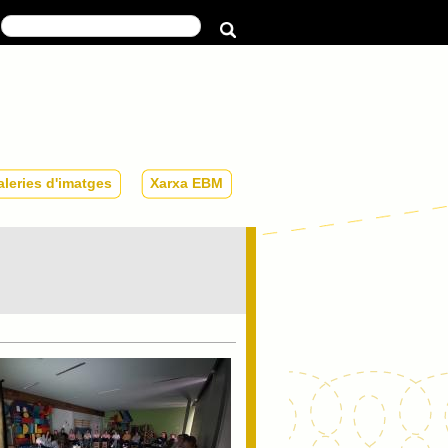
Galeries
Xarxa
leries d'imatges
Xarxa EBM
d'imatges
EBM