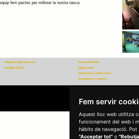
l'equip fem pactes per millorar la nostra tasca.
ebginesta@reus.cat
Accessibilitat
Google Maps
Mapa web
Informació addicional
Configurar cookies
Plaça del Mercadal · 432
Fem servir cook
Aquest lloc web utilitza c
funcionament del web i mil
hàbits de navegació. Pot 
"Acceptar tot"
o
"Rebutja