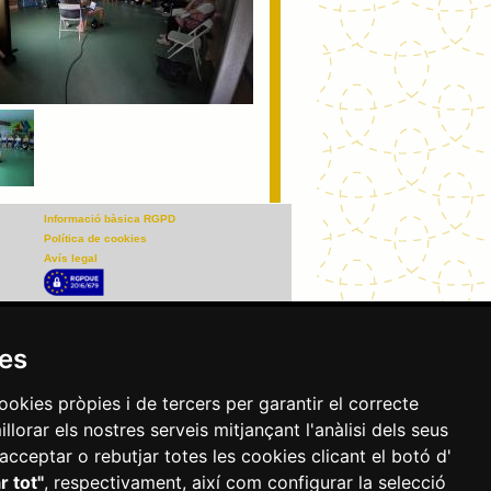
Informació bàsica RGPD
Política de cookies
Avís legal
01 Reus
|
|
|
977 010 010
ajuntament@reus.cat
reus.cat
ies
ookies pròpies i de tercers per garantir el correcte
lorar els nostres serveis mitjançant l'anàlisi dels seus
acceptar o rebutjar totes les cookies clicant el botó d'
r tot"
, respectivament, així com configurar la selecció