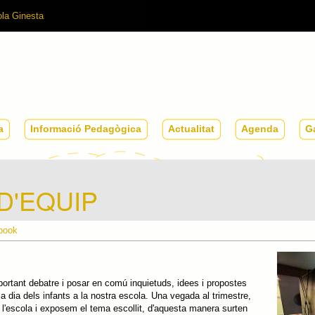
L'escola
Informació
Actualitat
Agenda
a
Informació Pedagògica
Actualitat
Agenda
Ga
Pedagògica
D'EQUIP
book
portant debatre i posar en comú inquietuds, idees i propostes
a dia dels infants a la nostra escola. Una vegada al trimestre,
 l'escola i exposem el tema escollit, d'aquesta manera surten