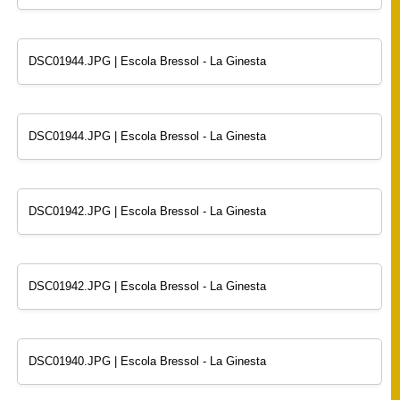
DSC01944.JPG | Escola Bressol - La Ginesta
DSC01944.JPG | Escola Bressol - La Ginesta
DSC01942.JPG | Escola Bressol - La Ginesta
DSC01942.JPG | Escola Bressol - La Ginesta
DSC01940.JPG | Escola Bressol - La Ginesta