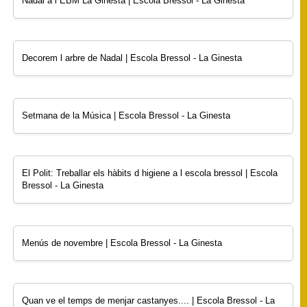
Nadal a l EBM La Ginesta | Escola Bressol - La Ginesta
Decorem l arbre de Nadal | Escola Bressol - La Ginesta
Setmana de la Música | Escola Bressol - La Ginesta
El Polit: Treballar els hàbits d higiene a l escola bressol | Escola
Bressol - La Ginesta
Menús de novembre | Escola Bressol - La Ginesta
Quan ve el temps de menjar castanyes.... | Escola Bressol - La