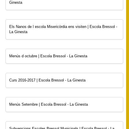
Ginesta
Els Nanos de l escola Misericòrdia ens visiten | Escola Bressol -
La Ginesta
Menús d octubre | Escola Bressol - La Ginesta
Curs 2016-2017 | Escola Bressol - La Ginesta
Menús Setembre | Escola Bressol - La Ginesta
Subvencions Escoles Bressol Municipals | Escola Bressol - La