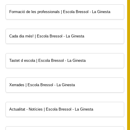
Formació de les professionals | Escola Bressol - La Ginesta
Cada dia més! | Escola Bressol - La Ginesta
Tastet d escola | Escola Bressol - La Ginesta
Xerrades | Escola Bressol - La Ginesta
Actualitat - Notícies | Escola Bressol - La Ginesta