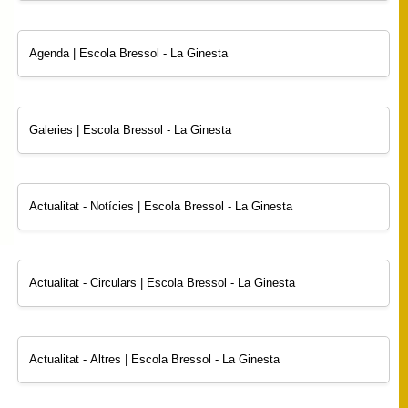
Agenda | Escola Bressol - La Ginesta
Galeries | Escola Bressol - La Ginesta
Actualitat - Notícies | Escola Bressol - La Ginesta
Actualitat - Circulars | Escola Bressol - La Ginesta
Actualitat - Altres | Escola Bressol - La Ginesta