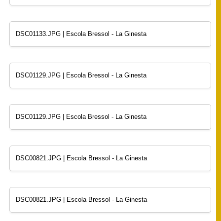
DSC01133.JPG | Escola Bressol - La Ginesta
DSC01129.JPG | Escola Bressol - La Ginesta
DSC01129.JPG | Escola Bressol - La Ginesta
DSC00821.JPG | Escola Bressol - La Ginesta
DSC00821.JPG | Escola Bressol - La Ginesta