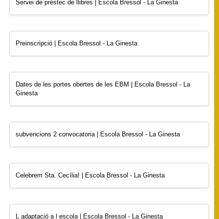
Servei de préstec de llibres | Escola Bressol - La Ginesta
Preinscripció | Escola Bressol - La Ginesta
Dates de les portes obertes de les EBM | Escola Bressol - La
Ginesta
subvencions 2 convocatoria | Escola Bressol - La Ginesta
Celebrem Sta. Cecília! | Escola Bressol - La Ginesta
L adaptació a l escola | Escola Bressol - La Ginesta