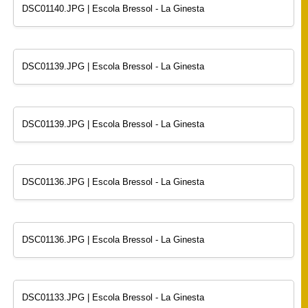
DSC01140.JPG | Escola Bressol - La Ginesta
DSC01139.JPG | Escola Bressol - La Ginesta
DSC01139.JPG | Escola Bressol - La Ginesta
DSC01136.JPG | Escola Bressol - La Ginesta
DSC01136.JPG | Escola Bressol - La Ginesta
DSC01133.JPG | Escola Bressol - La Ginesta