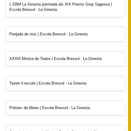
L EBM La Ginesta premiada als XIX Premis Grup Sagessa |
Escola Bressol - La Ginesta
Penjada de nius | Escola Bressol - La Ginesta
XXXIII Mostra de Teatre | Escola Bressol - La Ginesta
Tastet d escola | Escola Bressol - La Ginesta
Préstec de llibres | Escola Bressol - La Ginesta