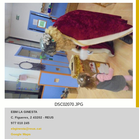
DSC02070.JPG
DSC02070.JPG
EBM LA GINESTA
C. Figueres, 2 43202 - REUS
977 010 245
ebginesta@reus.cat
Google Maps