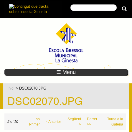
☰ Menu
Inici
> DSC02070.JPG
DSC02070.JPG
<<
Següent
Darrer
Torna a la
5
of
10
< Anterior
Primer
>
>>
Galeria