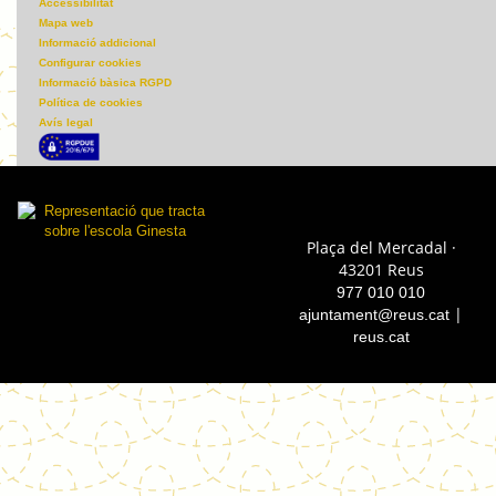
Accessibilitat
Mapa web
Informació addicional
Configurar cookies
Informació bàsica RGPD
Política de cookies
Avís legal
Plaça del Mercadal ·
43201 Reus
977 010 010
|
ajuntament@reus.cat
reus.cat