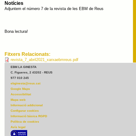
Notícies
Adjuntem el número 7 de la revista de les EBM de Reus
Bona lectura!
Fitxers Relacionats:
revista_7_abril2021_xarxaebmreus.pdf
EBM LA GINESTA
C. Figueres, 2 43202 - REUS
977 010 245
ebginesta@reus.cat
Google Maps
Accessibilitat
Mapa web
Informació addicional
Configurar cookies
Informació bàsica RGPD
Política de cookies
Avís legal