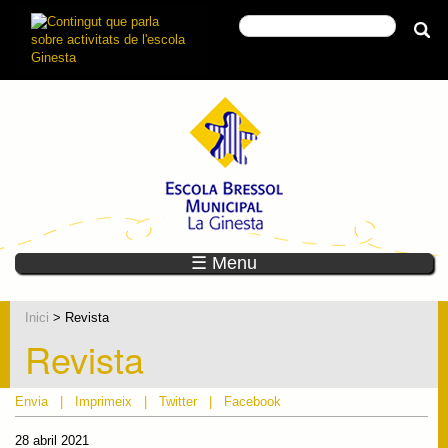
☰ Menu
Inici
> Revista
Revista
Envia
|
Imprimeix
|
Twitter
|
Facebook
28 abril 2021