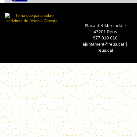
Plaça del Mercadal ·
43201 Reus
977 010 010
|
ajuntament@reus.cat
reus.cat