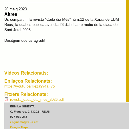
26 maig 2023
Altres
Us compartim
la revista “Cada dia Més” núm.12 de la Xarxa de EBM
Reus, la qual es publica avui dia 23 d'abril amb motiu de la diada de
Sant Jordi 2026.
Desitgem que us agradi!
Videos Relacionats:
Enllaços Relacionats:
https://youtu.be/Keza9v4aFvo
Fitxers Relacionats:
revista_cada_dia_mes_2026.pdf
EBM LA GINESTA
C. Figueres, 2 43202 - REUS
977 010 245
ebginesta@reus.cat
Google Maps