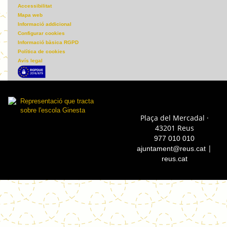
Accessibilitat
Mapa web
Informació addicional
Configurar cookies
Informació bàsica RGPD
Política de cookies
Avís legal
Plaça del Mercadal ·
43201 Reus
977 010 010
|
ajuntament@reus.cat
reus.cat