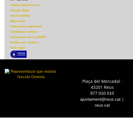
ebginesta@reus.cat
Google Maps
Accessibilitat
Mapa web
Informació addicional
Configurar cookies
Informació bàsica RGPD
Política de cookies
Avís legal
Plaça del Mercadal ·
43201 Reus
977 010 010
|
ajuntament@reus.cat
reus.cat