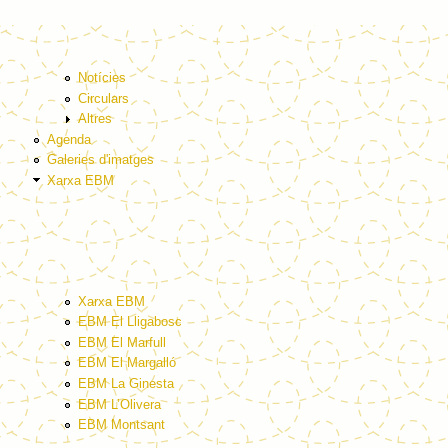
Notícies
Circulars
Altres
Agenda
Galeries d'imatges
Xarxa EBM
Xarxa EBM
EBM El Lligabosc
EBM El Marfull
EBM El Margalló
EBM La Ginesta
EBM L’Olivera
EBM Montsant