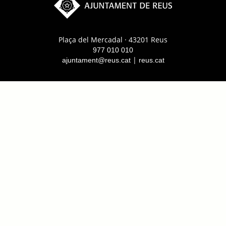
Plaça del Mercadal · 43201 Reus
977 010 010
|
ajuntament@reus.cat
reus.cat