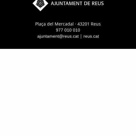
Plaça del Mercadal · 43201 Reus
977 010 010
|
ajuntament@reus.cat
reus.cat