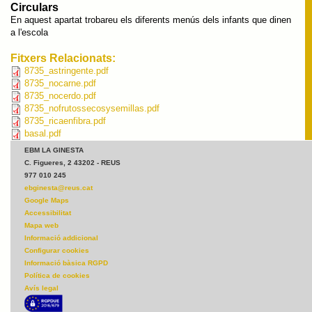
Circulars
En aquest apartat trobareu els diferents menús dels infants que dinen
a l'escola
Fitxers Relacionats:
8735_astringente.pdf
8735_nocarne.pdf
8735_nocerdo.pdf
8735_nofrutossecosysemillas.pdf
8735_ricaenfibra.pdf
basal.pdf
EBM LA GINESTA
C. Figueres, 2 43202 - REUS
977 010 245
ebginesta@reus.cat
Google Maps
Accessibilitat
Mapa web
Informació addicional
Configurar cookies
Informació bàsica RGPD
Política de cookies
Avís legal