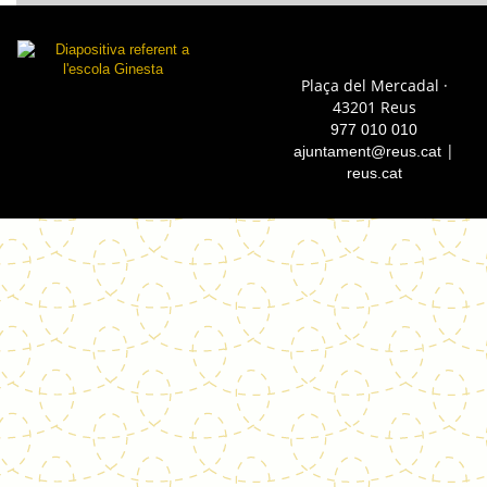
Plaça del Mercadal ·
43201 Reus
977 010 010
|
ajuntament@reus.cat
reus.cat